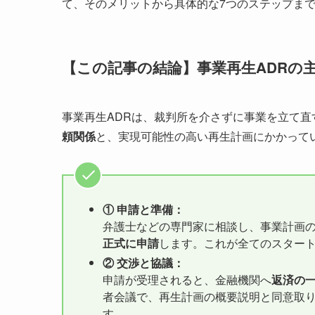
て、そのメリットから具体的な7つのステップま
【この記事の結論】事業再生ADRの
事業再生ADRは、裁判所を介さずに事業を立て
頼関係
と、実現可能性の高い再生計画にかかって
① 申請と準備：
弁護士などの専門家に相談し、事業計画
正式に申請
します。これが全てのスター
② 交渉と協議：
申請が受理されると、金融機関へ
返済の
者会議で、再生計画の概要説明と同意取
す。