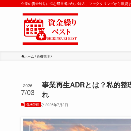
企業の資金繰りに悩む経営者の強い味方。ファクタリングから融資
ホーム
危機管理
事業再生ADRとは？私的
2026
7/03
れ
危機管理
2026年7月3日