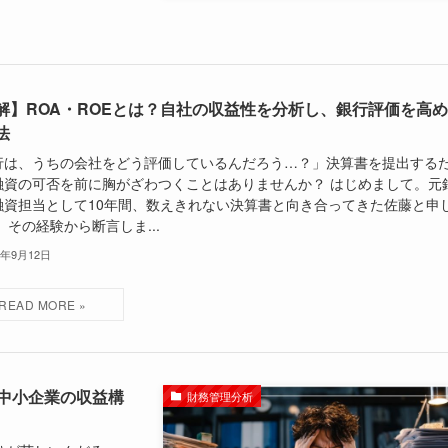
解】ROA・ROEとは？自社の収益性を分析し、銀行評価を高
法
行は、うちの会社をどう評価しているんだろう…？」決算書を提出する
融資の可否を前に胸がざわつくことはありませんか？ はじめまして。元
融資担当として10年間、数えきれない決算書と向き合ってきた佐藤と申
 その経験から断言しま...
5年9月12日
中小企業の収益構
財務管理分析