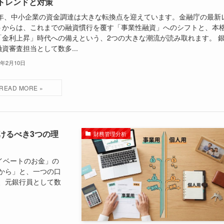
トレンドと対策
26年、中小企業の資金調達は大きな転換点を迎えています。金融庁の最新
トからは、これまでの融資慣行を覆す「事業性融資」へのシフトと、本
「金利上昇」時代への備えという、2つの大きな潮流が読み取れます。 
資審査担当として数多...
6年2月10日
けるべき3つの理
財務管理分析
イベートのお金」の
から」と、一つの口
、元銀行員として数