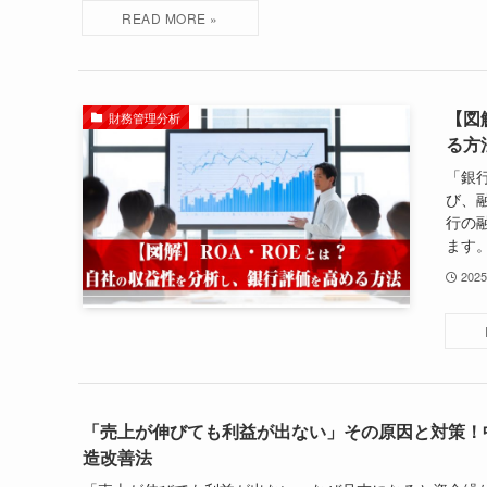
【図
財務管理分析
る方
「銀
び、
行の
ます。
202
「売上が伸びても利益が出ない」その原因と対策！
造改善法