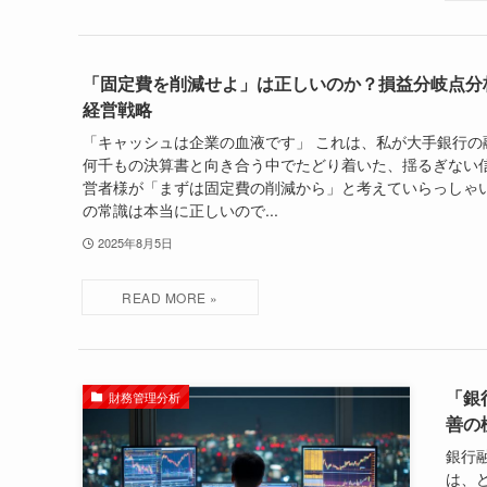
「固定費を削減せよ」は正しいのか？損益分岐点分
経営戦略
「キャッシュは企業の血液です」 これは、私が大手銀行の
何千もの決算書と向き合う中でたどり着いた、揺るぎない信
営者様が「まずは固定費の削減から」と考えていらっしゃ
の常識は本当に正しいので...
2025年8月5日
「銀
財務管理分析
善の
銀行
は、