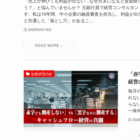
「売上が伸びても利益が出ない…なぜ月末になると資金繰
う？」と悩んでいませんか？ 元銀行員で経営コンサルタン
す。私は10年間、中小企業の融資審査を担当し、利益が出
ど共通した「落とし穴」があるこ...
2025年8月19日
「赤
財務管理分析
経営
毎月
れな
らな
一体何
202