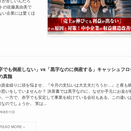
りが苦しいんだろ
トの佐藤真由美で
ない企業には驚くほ
字でも倒産しない」vs「黒字なのに倒産する」キャッシュフロ
の真髄
の資金繰りに頭を悩ませ、『今月の支払いは大丈夫だろうか…』と夜も
い思いをしていませんか？ 決算書では黒字なのに、なぜか手元にお金が
い。一方で、赤字でも安定して事業を続けている会社もある。この違い
なのでしょうか。 実は...
5年8月11日