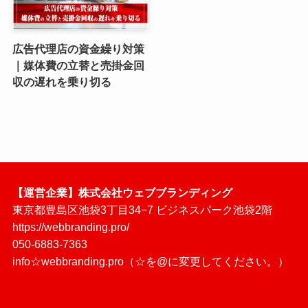
広告代理店の資金繰り対策
｜媒体費の立替と売掛金回
収の遅れを乗り切る
【運営企業】株式会社ウェブブランディング
東京都豊島区池袋3丁目34−7 ビジネスパーク池袋2階
https://webbranding.pro/
050-6883-7363
info☆webbranding.pro（☆を@に変更してください。）