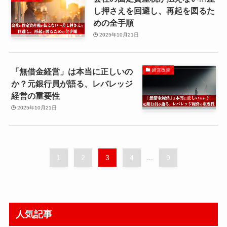
し押さえを回避し、再起を図るた
めの全手順
2025年10月21日
「無借金経営」は本当に正しいの
経営改善
か？元銀行員が語る、レバレッジ
経営の重要性
2025年10月21日
1
2
3
4
...
9
人気記事