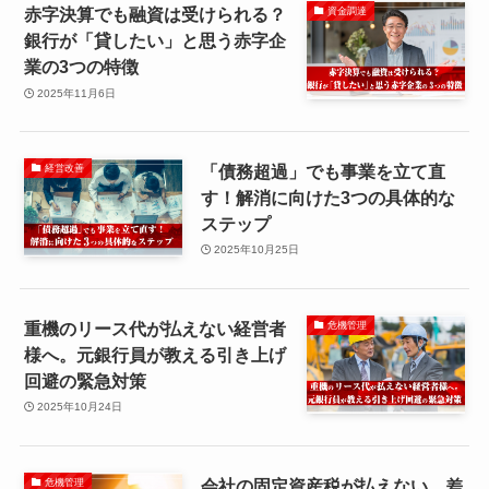
赤字決算でも融資は受けられる？
資金調達
銀行が「貸したい」と思う赤字企
業の3つの特徴
2025年11月6日
「債務超過」でも事業を立て直
経営改善
す！解消に向けた3つの具体的な
ステップ
2025年10月25日
重機のリース代が払えない経営者
危機管理
様へ。元銀行員が教える引き上げ
回避の緊急対策
2025年10月24日
会社の固定資産税が払えない…差
危機管理