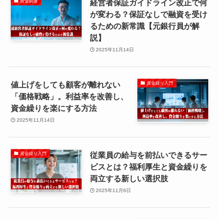
経営者保証ガイドライン改正で何
資金調達
が変わる？保証なしで融資を受け
るための新常識【元銀行員が解
説】
2025年11月14日
値上げをしても顧客が離れない
資金繰り入門
「価格戦略」。利益率を改善し、
資金繰りを楽にする方法
2025年11月14日
従業員の給与を前払いできるサー
資金繰り入門
ビスとは？福利厚生と資金繰りを
両立する新しい選択肢
2025年11月6日