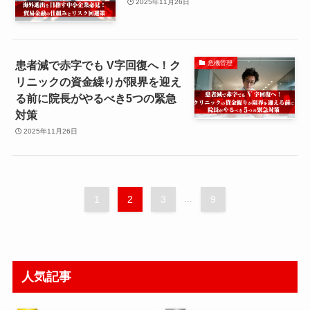
2025年11月26日
患者減で赤字でも V字回復へ！ク
危機管理
リニックの資金繰りが限界を迎え
る前に院長がやるべき5つの緊急
対策
2025年11月26日
1
2
3
...
9
人気記事