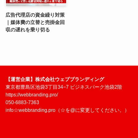
広告代理店の資金繰り対策
｜媒体費の立替と売掛金回
収の遅れを乗り切る
【運営企業】株式会社ウェブブランディング
東京都豊島区池袋3丁目34−7 ビジネスパーク池袋2階
https://webbranding.pro/
050-6883-7363
info☆webbranding.pro（☆を@に変更してください。）