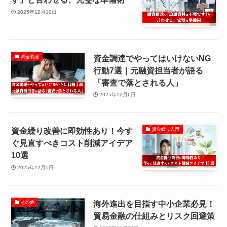
2025年12月10日
資金調達でやってはいけないNG
資金調達
行動7選｜元融資担当者が語る
「審査で落とされる人」
2025年12月6日
資金繰り改善に即効性あり！今す
資金繰り入門
ぐ見直すべきコスト削減アイデア
10選
2025年12月5日
海外進出を目指す中小企業必見！
その他
貿易金融の仕組みとリスク回避策