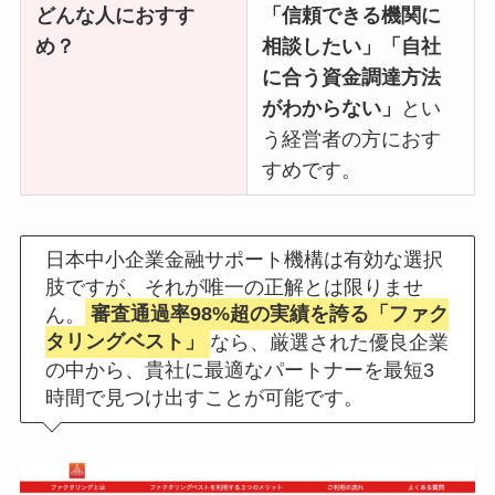
どんな人におすす
「信頼できる機関に
め？
相談したい」「自社
に合う資金調達方法
がわからない」
とい
う経営者の方におす
すめです。
日本中小企業金融サポート機構は有効な選択
肢ですが、それが唯一の正解とは限りませ
ん。
審査通過率98%超の実績を誇る「ファク
タリングベスト」
なら、厳選された優良企業
の中から、貴社に最適なパートナーを最短3
時間で見つけ出すことが可能です。