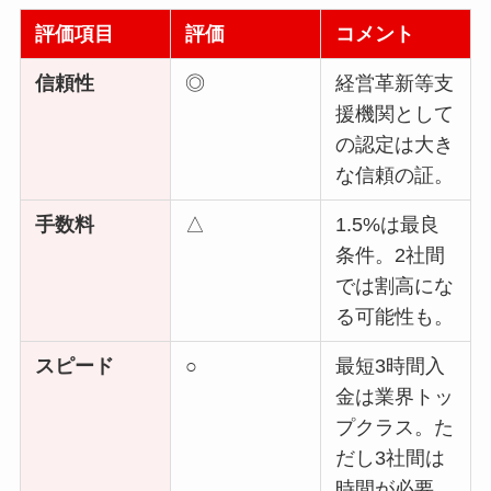
評価項目
評価
コメント
信頼性
◎
経営革新等支
援機関として
の認定は大き
な信頼の証。
手数料
△
1.5%は最良
条件。2社間
では割高にな
る可能性も。
スピード
○
最短3時間入
金は業界トッ
プクラス。た
だし3社間は
時間が必要。