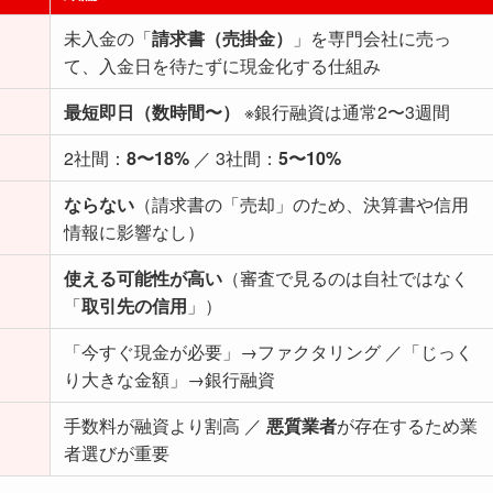
未入金の「
請求書（売掛金）
」を専門会社に売っ
て、入金日を待たずに現金化する仕組み
最短即日（数時間〜）
※銀行融資は通常2〜3週間
2社間：
8〜18%
／ 3社間：
5〜10%
ならない
（請求書の「売却」のため、決算書や信用
情報に影響なし）
使える可能性が高い
（審査で見るのは自社ではなく
「
取引先の信用
」）
「今すぐ現金が必要」→ファクタリング ／「じっく
り大きな金額」→銀行融資
手数料が融資より割高 ／
悪質業者
が存在するため業
者選びが重要