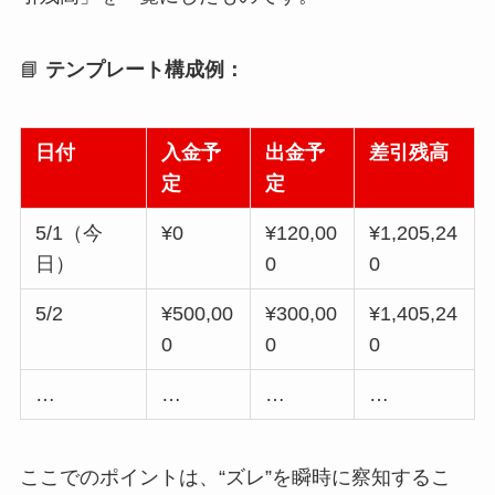
📘
テンプレート構成例：
日付
入金予
出金予
差引残高
定
定
5/1（今
¥0
¥120,00
¥1,205,24
日）
0
0
5/2
¥500,00
¥300,00
¥1,405,24
0
0
0
…
…
…
…
ここでのポイントは、“ズレ”を瞬時に察知するこ