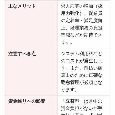
主なメリット
求人応募の増加（
採
用力強化
）、従業員
の定着率・満足度向
上、経理業務の負担
軽減などが期待でき
ます。
注意すべき点
システム利用料など
の
コストが発生
しま
す。また、前払い額
算出のために
正確な
勤怠管理
が必須とな
ります。
資金繰りへの影響
「立替型」
は月中の
資金負担がないが手