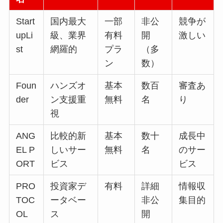
Start
国内最大
一部
非公
競争が
upLi
級、業界
有料
開
激しい
st
網羅的
プラ
（多
ン
数）
Foun
ハンズオ
基本
数百
審査あ
der
ン支援重
無料
名
り
視
ANG
比較的新
基本
数十
成長中
EL P
しいサー
無料
名
のサー
ORT
ビス
ビス
PRO
投資家デ
有料
詳細
情報収
TOC
ータベー
非公
集目的
OL
ス
開