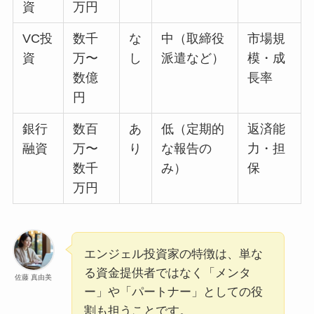
資
万円
VC投
数千
な
中（取締役
市場規
資
万〜
し
派遣など）
模・成
数億
長率
円
銀行
数百
あ
低（定期的
返済能
融資
万〜
り
な報告の
力・担
数千
み）
保
万円
エンジェル投資家の特徴は、単な
る資金提供者ではなく「メンタ
佐藤 真由美
ー」や「パートナー」としての役
割も担うことです。