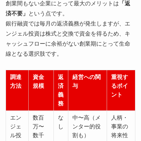
創業間もない企業にとって最大のメリットは
「返
済不要」
という点です。
銀行融資では毎月の返済義務が発生しますが、エ
ンジェル投資は株式と交換で資金を得るため、キ
ャッシュフローに余裕がない創業期にとって生命
線となる選択肢です。
調達
資金
返
経営への関
重視す
方法
規模
済
与
るポイ
義
ント
務
エン
数百
な
中〜高（メ
人柄・
ジェ
万〜
し
ンター的役
事業の
ル投
数千
割も）
将来性