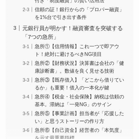
付き「制度融資」の賢い活用法
信頼の証！銀行からの「プロパー融資」
を1%台で引き出す条件
元銀行員が明かす！融資審査を突破する
「7つの急所」
急所①【信用情報】これ一つで即アウ
ト！絶対に避けるべきNG項目
急所②【財務状況】決算書は会社の「健
康診断書」。数値を良く見せる技術
急所③【既存借入】「どこから借りてい
るか」も重要！借入の一本化が鍵
急所④【税金・社会保険】納税は信頼の
基本。滞納は「一発NG」のサイン
急所⑤【事業計画】担当者が「応援した
い」と思うストーリーの作り方
急所⑥【自己資金】経営者の「本気度」
を示す最重要指標