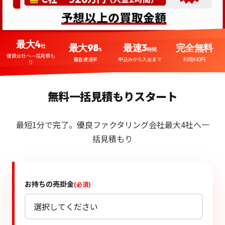
最大4
最大98
最速3
完全無料
社
%
時間
優良会社へ一括見積も
審査通過率
申込みから入金まで
利用料0円
り
無料一括見積もりスタート
最短1分で完了。優良ファクタリング会社最大4社へ一
括見積もり
お持ちの売掛金
(必須)